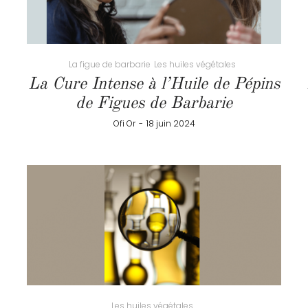
La figue de barbarie
Les huiles végétales
La Cure Intense à l’Huile de Pépins
de Figues de Barbarie
by
Ofi Or
18 juin 2024
Les huiles végétales