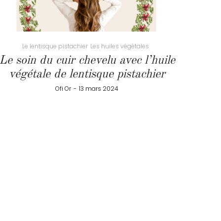
Le lentisque pistachier
Les huiles végétales
Le soin du cuir chevelu avec l’huile
végétale de lentisque pistachier
by
Ofi Or
13 mars 2024