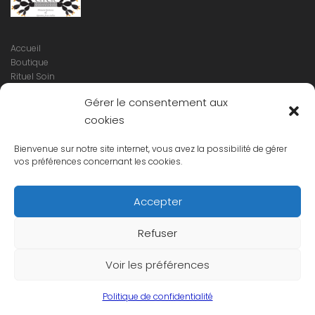
Accueil
Boutique
Rituel Soin
Notre histoire
Gérer le consentement aux
La qualité Ofi Or
cookies
Contactez-nous
Conditions générales de ventes
Conditions générales d’utilisation
Bienvenue sur notre site internet, vous avez la possibilité de gérer
Mentions légales
vos préférences concernant les cookies.
Articles
Accepter
Refuser
Voir les préférences
Politique de confidentialité